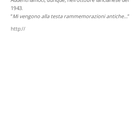
Addentriamoci, dunque, nell’ottobre lancianese del
1943.
“
Mi vengono alla testa rammemorazioni antiche…
“
http://