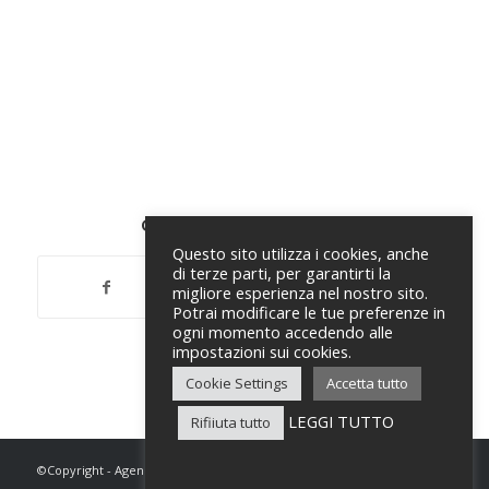
Condividi questo articolo
Questo sito utilizza i cookies, anche
di terze parti, per garantirti la
migliore esperienza nel nostro sito.
Potrai modificare le tue preferenze in
ogni momento accedendo alle
impostazioni sui cookies.
Cookie Settings
Accetta tutto
LEGGI TUTTO
Rifiiuta tutto
©Copyright - Agenzia Scribo -P.IVA 02573280696 - All rights reserved - -