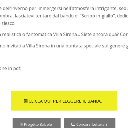
ell’inverno per immergersi nell’atmosfera intrigante, seduc
ombra, lasciatevi tentare dal bando di
“Scribo in giallo”
, dedi
iziesco.
 realistica o fantomatica Villa Sirena… Siete ancora qua? Cor
no invitati a Villa Sirena in una puntata speciale sul genere g
one in pdf:
CLICCA QUI PER LEGGERE IL BANDO
Progetto Babele
Concorsi Letterari