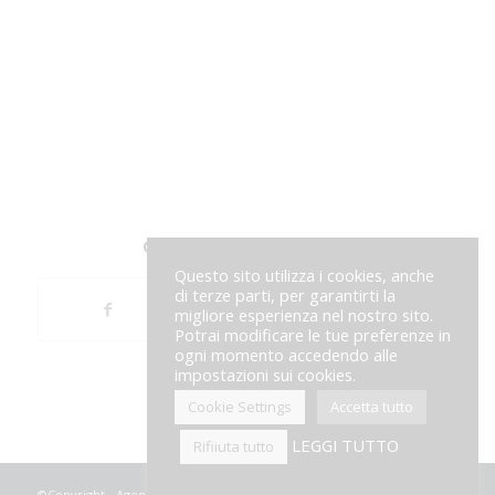
Condividi questo articolo
Questo sito utilizza i cookies, anche
di terze parti, per garantirti la
migliore esperienza nel nostro sito.
Potrai modificare le tue preferenze in
ogni momento accedendo alle
impostazioni sui cookies.
Cookie Settings
Accetta tutto
LEGGI TUTTO
Rifiiuta tutto
©Copyright - Agenzia Scribo -P.IVA 02573280696 - All rights reserved - -