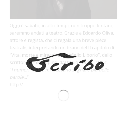
Oggi è sabato, in altri tempi, non troppo lontani,
saremmo andati a teatro. Grazie a
Edoardo Oliva
,
attore e regista, che ci regala una breve pièce
teatrale, interpretando un brano del II capitolo di
“Vita, morte e miracoli di Bonfiglio Liborio”, dello
scrittore Remo Rapino, dal titolo “1927… 1943”.
“
I numeri invece mi facevano sognare più delle
parole…
“
http://