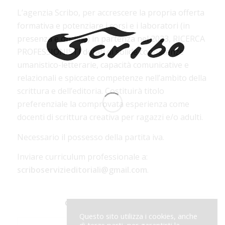
L’agenzia Scribo, per accrescere la propria offerta
formativa e potenziare i corsi e i laboratori (in
presenza e on-line) in partenza nel 2023, RICERCA
PROFESSIONISTI dotati di solide conoscenze
umanistico-letterarie, capacità comunicative e
relazionali e spiccate competenze nell’ambito della
scrittura e dell’editoria. Costituirà titolo
preferenziale la comprovata esperienza come
docenti di scrittura creativa per ragazzi e/o adulti.
Necessario il possesso della partita iva.
Inviare curriculum professionale a:
scriboservizieditoriali@gmail.com
.
Condividi questo articolo
Questo sito utilizza i cookies, anche