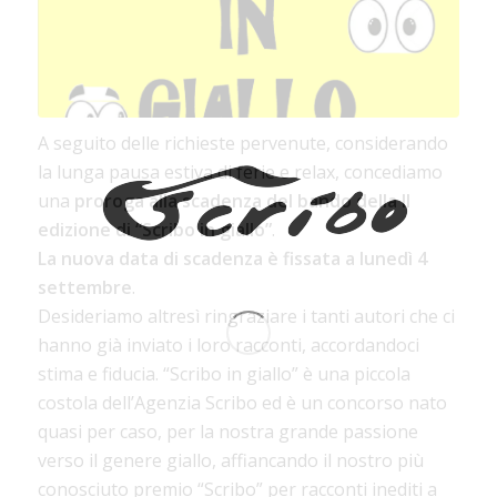
A seguito delle richieste pervenute, considerando
la lunga pausa estiva di ferie e relax, concediamo
una
proroga alla scadenza del bando della II
edizione di “Scribo in giallo”
.
La nuova data di scadenza è fissata a lunedì 4
settembre
.
Desideriamo altresì ringraziare i tanti autori che ci
hanno già inviato i loro racconti, accordandoci
stima e fiducia. “Scribo in giallo” è una piccola
costola dell’Agenzia Scribo ed è un concorso nato
quasi per caso, per la nostra grande passione
verso il genere giallo, affiancando il nostro più
conosciuto premio “Scribo” per racconti inediti a