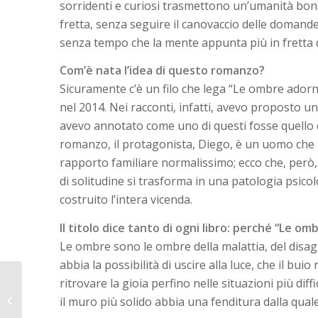
sorridenti e curiosi trasmettono un’umanità bona
fretta, senza seguire il canovaccio delle domande
senza tempo che la mente appunta più in fretta d
Com’è nata l’idea di questo romanzo?
Sicuramente c’è un filo che lega “Le ombre adorne”
nel 2014. Nei racconti, infatti, avevo proposto 
avevo annotato come uno di questi fosse quello 
romanzo, il protagonista, Diego, è un uomo che 
rapporto familiare normalissimo; ecco che, però, 
di solitudine si trasforma in una patologia psico
costruito l’intera vicenda.
Il titolo dice tanto di ogni libro: perché “Le o
Le ombre sono le ombre della malattia, del dis
abbia la possibilità di uscire alla luce, che il buio
ritrovare la gioia perfino nelle situazioni più diffi
IL COLORE DEI MARGINI di Vito
il muro più solido abbia una fenditura dalla quale 
Moretti