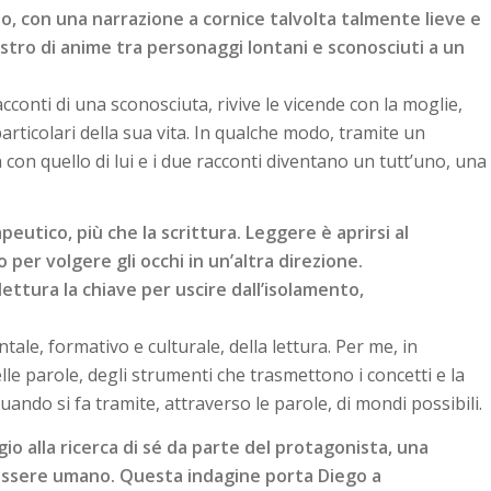
, con una narrazione a cornice talvolta talmente lieve e
astro di anime tra personaggi
lontani e sconosciuti a un
cconti di una sconosciuta, rivive le vicende con la moglie,
particolari della sua vita. In qualche modo, tramite un
a con quello di lui e i due racconti diventano un tutt’uno, una
utico, più che la scrittura. Leggere è aprirsi al
io per volgere gli occhi in un’altra direzione.
lettura la chiave per uscire dall’isolamento,
ale, formativo e culturale, della lettura. Per me, in
elle parole, degli strumenti che trasmettono i concetti e la
quando si fa tramite, attraverso le parole, di mondi possibili.
io alla ricerca di sé da parte del protagonista,
una
l’essere umano. Questa indagine porta
Diego a