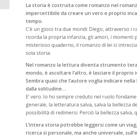
La storia è costruita come romanzo nel romanzo
impercettibile da creare un vero e proprio inc
tempo.
C’è un gioco tra due mondi: Diego, attraverso i ra
ricorda la propria infanzia, gli amori, i momenti 
misterioso quaderno, il romanzo di lei si intrecci
sola storia.
Nel romanzo la lettura diventa strumento terape
mondo, è ascoltare l’altro, è lasciare il proprio 
Sembra quasi che l’autore voglia indicare nella 
dalla solitudine…
E’ vero. Io ho sempre creduto nel ruolo fondament
generale, la letteratura salva, salva la bellezza d
possibilità di redimersi. Perciò la bellezza salva, 
L’intera storia potrebbe leggersi come un viagg
ricerca sì personale, ma anche universale, sul