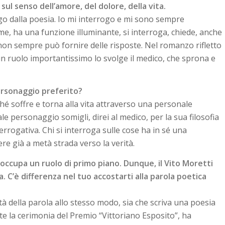
 sul senso dell’amore, del dolore, della
vita.
o dalla poesia. Io mi interrogo e mi sono sempre
me, ha una funzione illuminante, si interroga, chiede, anche
non sempre può fornire delle risposte. Nel romanzo rifletto
 un ruolo importantissimo lo svolge il medico, che sprona e
personaggio preferito?
 soffre e torna alla vita attraverso una personale
uale personaggio somigli, direi al medico, per la sua filosofia
terrogativa. Chi si interroga sulle cose ha in sé una
e già a metà strada verso la verità.
occupa un ruolo di primo piano. Dunque, il
Vito Moretti
. C’è differenza nel tuo accostarti
alla parola poetica
tà della parola allo stesso modo, sia che scriva una poesia
te la cerimonia del Premio “Vittoriano Esposito”, ha