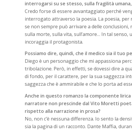
interrogarsi su se stesso, sulla fragilità umana,
Credo forse di essere avvantaggiato perché veng
interrogato attraverso la poesia. La poesia, per 
se non sempre può arrivare a delle conclusioni, 
sulla morte, sulla vita, sull’amore… In tal senso,
incoraggia il protagonista.
Possiamo dire, quindi, che il medico sia il tuo 
Diego è un personaggio che mi appassiona perché
tribolazione. Però, in effetti, se dovessi dire a q
di fondo, per il carattere, per la sua saggezza in
saggezza che è ammirabile e che lo porta ad esser
Anche in questo romanzo la componente lirica 
narratore non prescinde dal Vito Moretti poeta
rispetto alla narrazione in prosa?
No, non c’è nessuna differenza. Io sento la densi
sia la pagina di un racconto. Dante Maffia, duran