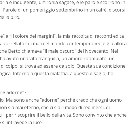
ria e indulgente, un’ironia sagace, e le parole scorrono in
. Parole di un pomeriggio settembrino in un caffè, discorsi
ella biro.
 a “Il colore dei margini”, la mia raccolta di racconti edita
una carrellata sui mali del mondo contemporaneo e già allora
che Berto chiamava “il male oscuro” del Novecento. Nel
ha avuto una vita tranquilla, un amore ricambiato, un
di colpo, si trova ad essere da solo. Questa sua condizione
logica. Intorno a questa malattia, a questo disagio, ho
mbre adorne”?
agio. Ma sono anche “adorne” perché credo che ogni uomo
 non sia mai eterno, che ci sia il modo di redimersi, di
cili per riscoprire il bello della vita. Sono convinto che anche
si intravede la luce.